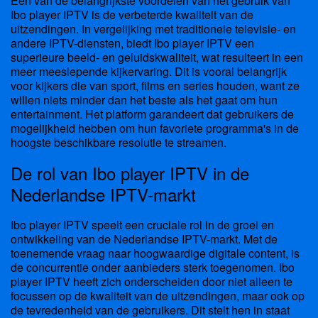
Een van de belangrijkste voordelen van het gebruik van
Ibo player IPTV is de verbeterde kwaliteit van de
uitzendingen. In vergelijking met traditionele televisie- en
andere IPTV-diensten, biedt Ibo player IPTV een
superieure beeld- en geluidskwaliteit, wat resulteert in een
meer meeslepende kijkervaring. Dit is vooral belangrijk
voor kijkers die van sport, films en series houden, want ze
willen niets minder dan het beste als het gaat om hun
entertainment. Het platform garandeert dat gebruikers de
mogelijkheid hebben om hun favoriete programma's in de
hoogste beschikbare resolutie te streamen.
De rol van Ibo player IPTV in de
Nederlandse IPTV-markt
Ibo player IPTV speelt een cruciale rol in de groei en
ontwikkeling van de Nederlandse IPTV-markt. Met de
toenemende vraag naar hoogwaardige digitale content, is
de concurrentie onder aanbieders sterk toegenomen. Ibo
player IPTV heeft zich onderscheiden door niet alleen te
focussen op de kwaliteit van de uitzendingen, maar ook op
de tevredenheid van de gebruikers. Dit stelt hen in staat