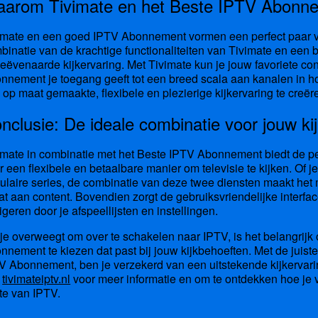
arom Tivimate en het Beste IPTV Abonne
imate en een goed IPTV Abonnement vormen een perfect paar voo
binatie van de krachtige functionaliteiten van Tivimate en ee
eëvenaarde kijkervaring. Met Tivimate kun je jouw favoriete con
nnement je toegang geeft tot een breed scala aan kanalen in h
 op maat gemaakte, flexibele en plezierige kijkervaring te creë
nclusie: De ideale combinatie voor jouw ki
imate in combinatie met het Beste IPTV Abonnement biedt de per
r een flexibele en betaalbare manier om televisie te kijken. Of je 
ulaire series, de combinatie van deze twee diensten maakt het 
at aan content. Bovendien zorgt de gebruiksvriendelijke interfac
igeren door je afspeellijsten en instellingen.
 je overweegt om over te schakelen naar IPTV, is het belangrijk
nnement te kiezen dat past bij jouw kijkbehoeften. Met de juis
V Abonnement, ben je verzekerd van een uitstekende kijkervari
s
tivimateiptv.nl
voor meer informatie en om te ontdekken hoe je
te van IPTV.