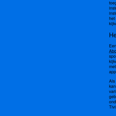
toe
ins
ins
het
kij
He
Een
Ab
spo
kij
met
app
Als
kan
var
geb
ond
Tiv