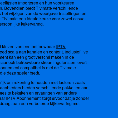
eellijsten importeren en hun voorkeuren
n. Bovendien biedt Tivimate verschillende
ls het wijzigen van de weergave-instellingen en
t Tivimate een ideale keuze voor zowel casual
ersoonlijke kijkervaring.
et kiezen van een betrouwbaar
IPTV
ed scala aan kanalen en content, inclusief live
ement kan een groot verschil maken in de
, maar ook betrouwbare streamingdiensten levert
abonnement compatibel is met de Tivimate
 die deze speler biedt.
rijk om rekening te houden met factoren zoals
 aanbieders bieden verschillende pakketten aan,
sies te bekijken en ervaringen van andere
baar IPTV Abonnement zorgt ervoor dat je zonder
jdraagt aan een verbeterde kijkervaring met