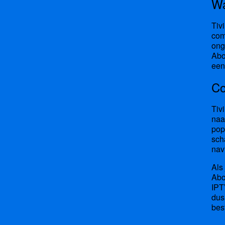
Wa
Tiv
com
ong
Abo
een
Co
Tiv
naa
pop
sch
nav
Als
Abo
IPT
du
bes