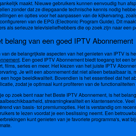
gankelijk maakt. Nieuwe gebruikers kunnen eenvoudig hun afsp
tellen zonder dat ze diepgaande technische kennis nodig hebbe
tellingen en opties voor het aanpassen van de kijkervaring, zoa
 configureren van de EPG (Electronic Program Guide). Dit maak
kers als serieuze televisieliefhebbers die op zoek zijn naar een p
t belang van een goed IPTV Abonnement
 van de belangrijkste aspecten van het genieten van IPTV is h
onnement
. Een goed IPTV Abonnement biedt toegang tot een bre
rt, films, series en meer. Het kiezen van het juiste IPTV Abonn
kervaring. Je wilt een abonnement dat niet alleen betaalbaar is
 een hoge beeldkwaliteit. Bovendien is het essentieel dat het 
licatie, zodat je optimaal kunt profiteren van de functionaliteiten
 je op zoek bent naar het Beste IPTV Abonnement, is het belang
aalbeschikbaarheid, streamingkwaliteit en klantenservice. Veel
iërend van basis- tot premiumopties. Het is verstandig om recen
ruikers te lezen voordat je een beslissing neemt. Een betrouw
erbrekingen kunt genieten van je favoriete programma's, wat bi
imate.