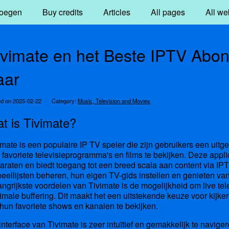
oegen
Buy credits
Articles
All pages
All we
ivimate en het Beste IPTV Abon
aar
ed on 2025-02-22
Category:
Music, Television and Movies
t is Tivimate?
imate is een populaire IP TV speler die zijn gebruikers een uitg
 favoriete televisieprogramma's en films te bekijken. Deze appli
araten en biedt toegang tot een breed scala aan content via I
peellijsten beheren, hun eigen TV-gids instellen en genieten va
angrijkste voordelen van Tivimate is de mogelijkheid om live tel
imale buffering. Dit maakt het een uitstekende keuze voor kijke
hun favoriete shows en kanalen te bekijken.
interface van Tivimate is zeer intuïtief en gemakkelijk te navige