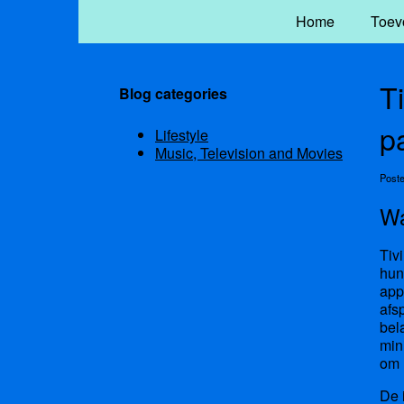
Home
Toev
T
Blog categories
p
Lifestyle
Music, Television and Movies
Post
Wa
Tiv
hun
app
afs
bel
min
om 
De 